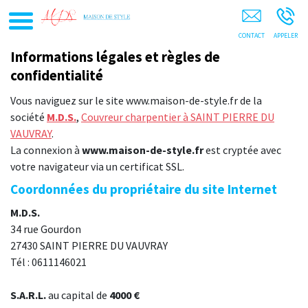
M.D.S. Saint-Pierre-Du-Vauvray Louviers Val-De-Reuil
Evreux Rouen Elbeuf
Informations légales et règles de
confidentialité
Vous naviguez sur le site www.maison-de-style.fr de la
société
M.D.S.
,
Couvreur charpentier à SAINT PIERRE DU
VAUVRAY
.
La connexion à
www.maison-de-style.fr
est cryptée avec
votre navigateur via un certificat SSL.
Coordonnées du propriétaire du site Internet
M.D.S.
34 rue Gourdon
27430 SAINT PIERRE DU VAUVRAY
Tél : 0611146021
S.A.R.L.
au capital de
4000 €